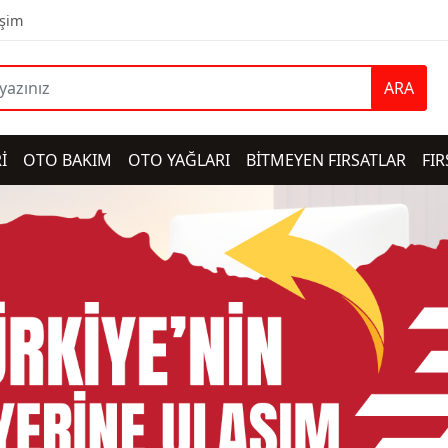
işim
ARA
İ
OTO BAKIM
OTO YAĞLARI
BİTMEYEN FIRSATLAR
FIR