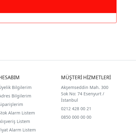
HESABIM
MÜŞTERİ HİZMETLERİ
Üyelik Bilgilerim
Akşemseddin Mah. 300
Sok No: 74 Esenyurt /
Adres Bilgilerim
İstanbul
Siparişlerim
0212 428 00 21
Stok Alarm Listem
0850 000 00 00
Alışveriş Listem
Fiyat Alarm Listem