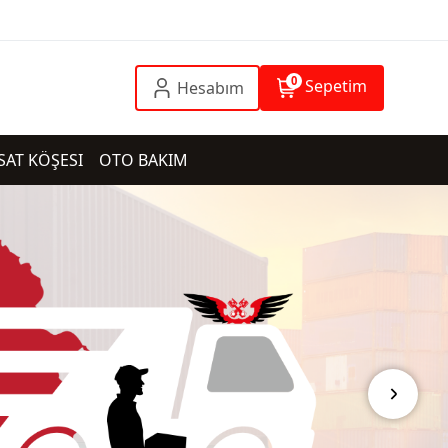
0
Sepetim
Hesabım
SAT KÖŞESI
OTO BAKIM