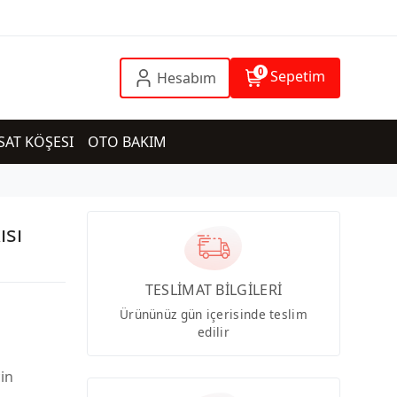
0
Sepetim
Hesabım
SAT KÖŞESI
OTO BAKIM
ısı
TESLİMAT BİLGİLERİ
Ürününüz gün içerisinde teslim
edilir
çin