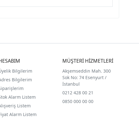
HESABIM
MÜŞTERİ HİZMETLERİ
Üyelik Bilgilerim
Akşemseddin Mah. 300
Sok No: 74 Esenyurt /
Adres Bilgilerim
İstanbul
Siparişlerim
0212 428 00 21
Stok Alarm Listem
0850 000 00 00
Alışveriş Listem
Fiyat Alarm Listem