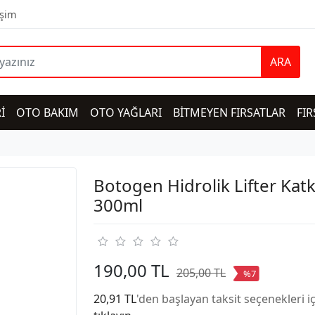
işim
ARA
İ
OTO BAKIM
OTO YAĞLARI
BİTMEYEN FIRSATLAR
FIR
Botogen Hidrolik Lifter Katk
300ml
190,00 TL
205,00 TL
%7
20,91 TL
'den başlayan taksit seçenekleri i