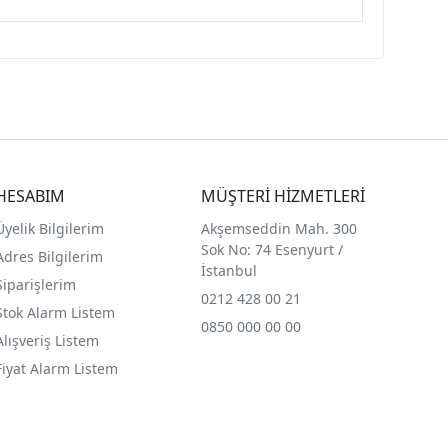
HESABIM
MÜŞTERİ HİZMETLERİ
Üyelik Bilgilerim
Akşemseddin Mah. 300
Sok No: 74 Esenyurt /
Adres Bilgilerim
İstanbul
Siparişlerim
0212 428 00 21
Stok Alarm Listem
0850 000 00 00
Alışveriş Listem
Fiyat Alarm Listem