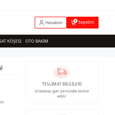
0
Sepetim
Hesabım
SAT KÖŞESI
OTO BAKIM
l
TESLİMAT BİLGİLERİ
Ürününüz gün içerisinde teslim
edilir
çin