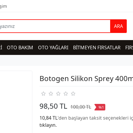
işim
ARA
İ
OTO BAKIM
OTO YAĞLARI
BİTMEYEN FIRSATLAR
FIR
Botogen Silikon Sprey 400m
98,50 TL
100,00 TL
%1
10,84 TL
'den başlayan taksit seçenekleri i
tıklayın.