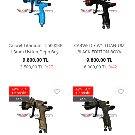
Carwel Titanium T5500XRP
CARWELL CW1 TİTANİUM
1,3mm Üstten Depo Boya
BLACK EDİTİON BOYA
Tabancası
TABANCASI ÜST. DEPO XRP
9.800,00 TL
9.800,00 TL
1,3 MM
13.500,00 TL
%27
16.900,00 TL
%42
Aynı Gün
Aynı Gün
Ücretsiz
Ücretsiz
Yeni
Yeni