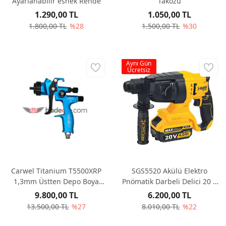
Ayarlanabilir esnek Rende
Takozu
1.290,00 TL
1.050,00 TL
1.800,00 TL
%28
1.500,00 TL
%30
Aynı Gün
Ücretsiz
Carwel Titanium T5500XRP
SGS5520 Akülü Elektro
1,3mm Üstten Depo Boya
Pnömatik Darbeli Delici 20 V
Tabancası
(4.0Ah) Çift Bataryalı
9.800,00 TL
6.200,00 TL
(Kömürsüz)
13.500,00 TL
%27
8.010,00 TL
%22