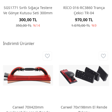
SGS1771 Sırtlı Sığaça Testere
RİCO 016-RC3860 Trança
Ve Gönye Kutusu Seti 300mm
Çekici TR-04
300,00 TL
970,00 TL
350,00 TL
%14
1.070,00 TL
%9
İndirimli Ürünler
Carwel 70X420mm
Carwel 70x198mm El Rende