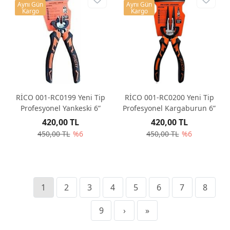
Aynı Gün
Aynı Gün
Kargo
Kargo
RİCO 001-RC0199 Yeni Tip
RİCO 001-RC0200 Yeni Tip
Profesyonel Yankeski 6”
Profesyonel Kargaburun 6”
420,00 TL
420,00 TL
450,00 TL
%6
450,00 TL
%6
1
2
3
4
5
6
7
8
9
›
»