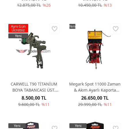
12.875,00 TL
%26
10.450,00 TL
%13
Aynı Gün
Yeni
Ücretsiz
Yeni
CARWELL T90 TİTANİUM
Megark Spot 11000 Zaman
BOYA TABANCASI ÜST.
& Akım Ayarlı Kaporta
DEPO XRP 1,3 MM
Göçük Düzeltme
8.500,00 TL
26.650,00 TL
9.600,00 TL
%11
29.999,00 TL
%11
Yeni
Yeni