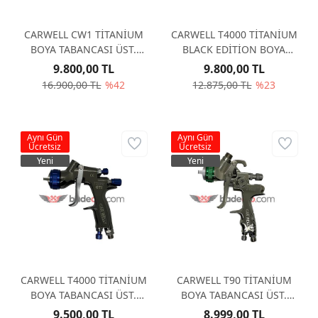
CARWELL CW1 TİTANİUM
CARWELL T4000 TİTANİUM
BOYA TABANCASI ÜST.
BLACK EDİTİON BOYA
DEPO XRP 1,3 MM
TABANCASI ÜST. DEPO HTE
9.800,00 TL
9.800,00 TL
1,3 MM
16.900,00 TL
%42
12.875,00 TL
%23
Aynı Gün
Aynı Gün
Ücretsiz
Ücretsiz
Yeni
Yeni
CARWELL T4000 TİTANİUM
CARWELL T90 TİTANİUM
BOYA TABANCASI ÜST.
BOYA TABANCASI ÜST.
DEPO HTE 1,3 MM
DEPO HVLP 1,3 MM
9.500,00 TL
8.999,00 TL