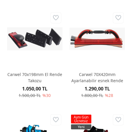
Carwel 70x198mm El Rende
Carwel 70X420mm
Takozu
Ayarlanabilir esnek Rende
1.050,00 TL
1.290,00 TL
1.500,00 TL
%30
1.800,00 TL
%28
Aynı Gün
Ücretsiz
Yeni