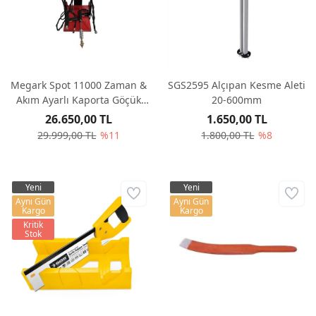
Megark Spot 11000 Zaman &
SGS2595 Alçıpan Kesme Aleti
Akım Ayarlı Kaporta Göçük
20-600mm
Düzeltme
26.650,00 TL
1.650,00 TL
29.999,00 TL
%11
1.800,00 TL
%8
Yeni
Yeni
Aynı Gün
Aynı Gün
Kargo
Kargo
Kritik
Stok