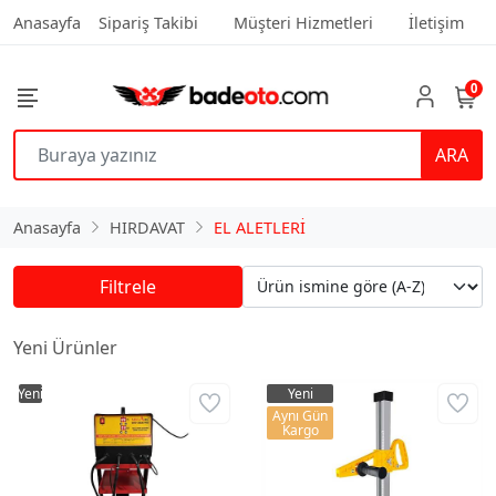
Anasayfa
Sipariş Takibi
Müşteri Hizmetleri
İletişim
0
ARA
Anasayfa
HIRDAVAT
EL ALETLERİ
Filtrele
Yeni Ürünler
Yeni
Yeni
Aynı Gün
Kargo