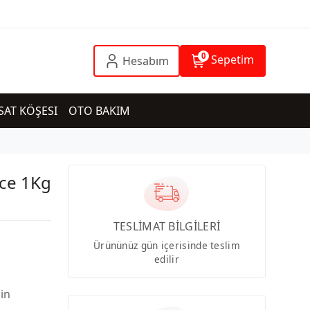
0
Sepetim
Hesabım
SAT KÖŞESI
OTO BAKIM
nce 1Kg
TESLİMAT BİLGİLERİ
Ürününüz gün içerisinde teslim
edilir
çin