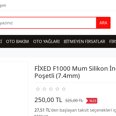
işim
ARA
İ
OTO BAKIM
OTO YAĞLARI
BİTMEYEN FIRSATLAR
FIR
FİXED F1000 Mum Silikon İ
Poşetli (7.4mm)
250,00 TL
325,00 TL
%23
27,51 TL
'den başlayan taksit seçenekleri i