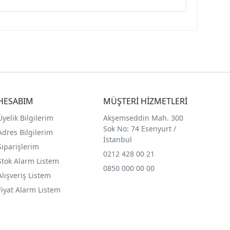
HESABIM
MÜŞTERİ HİZMETLERİ
Üyelik Bilgilerim
Akşemseddin Mah. 300
Sok No: 74 Esenyurt /
Adres Bilgilerim
İstanbul
Siparişlerim
0212 428 00 21
Stok Alarm Listem
0850 000 00 00
Alışveriş Listem
Fiyat Alarm Listem