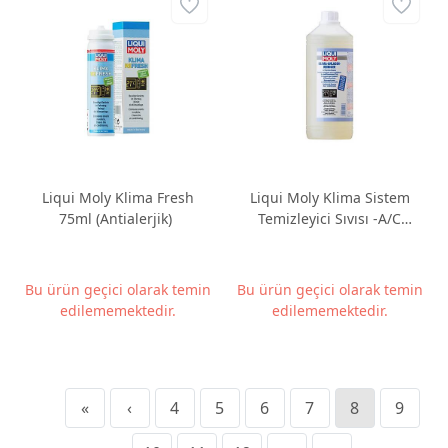
Liqui Moly Klima Fresh
Liqui Moly Klima Sistem
75ml (Antialerjik)
Temizleyici Sıvısı -A/C
System Cleaner 1 Litre
Bu ürün geçici olarak temin
Bu ürün geçici olarak temin
edilememektedir.
edilememektedir.
«
‹
4
5
6
7
8
9