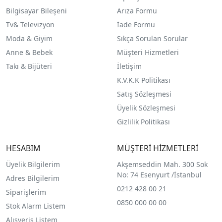
Bilgisayar Bileşeni
Arıza Formu
Tv& Televizyon
İade Formu
Moda & Giyim
Sıkça Sorulan Sorular
Anne & Bebek
Müşteri Hizmetleri
Takı & Bijüteri
İletişim
K.V.K.K Politikası
Satış Sözleşmesi
Üyelik Sözleşmesi
Gizlilik Politikası
HESABIM
MÜŞTERİ HİZMETLERİ
Üyelik Bilgilerim
Akşemseddin Mah. 300 Sok
No: 74 Esenyurt /İstanbul
Adres Bilgilerim
0212 428 00 21
Siparişlerim
0850 000 00 00
Stok Alarm Listem
Alışveriş Listem