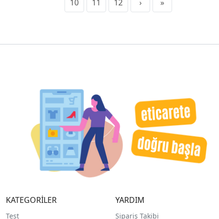
10
11
12
›
»
KATEGORİLER
YARDIM
Test
Sipariş Takibi