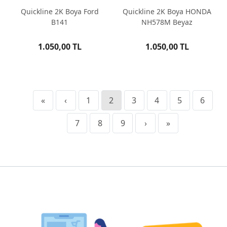
Quickline 2K Boya Ford
Quickline 2K Boya HONDA
B141
NH578M Beyaz
1.050,00 TL
1.050,00 TL
«
‹
1
2
3
4
5
6
7
8
9
›
»