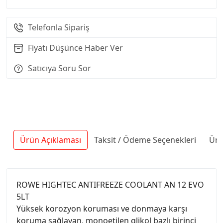
Telefonla Sipariş
Fiyatı Düşünce Haber Ver
Satıcıya Soru Sor
Ürün Açıklaması
Taksit / Ödeme Seçenekleri
Ürü
ROWE HIGHTEC ANTIFREEZE COOLANT AN 12 EVO
5LT
Yüksek korozyon koruması ve donmaya karşı
koruma sağlayan, monoetilen glikol bazlı birinci