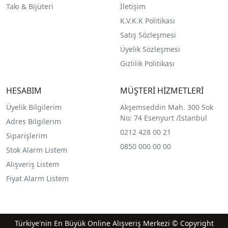
Takı & Bijüteri
İletişim
K.V.K.K Politikası
Satış Sözleşmesi
Üyelik Sözleşmesi
Gizlilik Politikası
HESABIM
MÜŞTERİ HİZMETLERİ
Üyelik Bilgilerim
Akşemseddin Mah. 300 Sok
No: 74 Esenyurt /İstanbul
Adres Bilgilerim
0212 428 00 21
Siparişlerim
0850 000 00 00
Stok Alarm Listem
Alışveriş Listem
Fiyat Alarm Listem
Türkiye'nin En Büyük Online Alışveriş Merkezi © Copyright