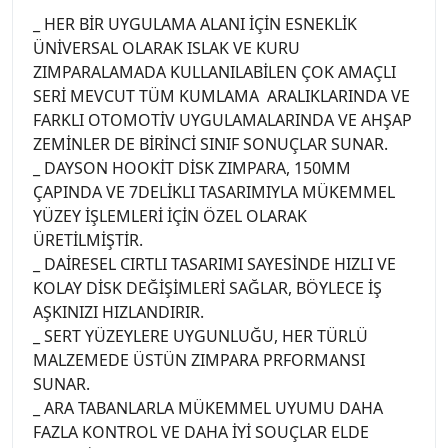
_ HER BİR UYGULAMA ALANI İÇİN ESNEKLİK
ÜNİVERSAL OLARAK ISLAK VE KURU
ZIMPARALAMADA KULLANILABİLEN ÇOK AMAÇLI
SERİ MEVCUT TÜM KUMLAMA ARALIKLARINDA VE
FARKLI OTOMOTİV UYGULAMALARINDA VE AHŞAP
ZEMİNLER DE BİRİNCİ SINIF SONUÇLAR SUNAR.
_ DAYSON HOOKİT DİSK ZIMPARA, 150MM
ÇAPINDA VE 7DELİKLI TASARIMIYLA MÜKEMMEL
YÜZEY İŞLEMLERİ İÇİN ÖZEL OLARAK
ÜRETİLMİŞTİR.
_ DAİRESEL CIRTLI TASARIMI SAYESİNDE HIZLI VE
KOLAY DİSK DEĞİŞİMLERİ SAĞLAR, BÖYLECE İŞ
AŞKINIZI HIZLANDIRIR.
_ SERT YÜZEYLERE UYGUNLUĞU, HER TÜRLÜ
MALZEMEDE ÜSTÜN ZIMPARA PRFORMANSI
SUNAR.
_ ARA TABANLARLA MÜKEMMEL UYUMU DAHA
FAZLA KONTROL VE DAHA İYİ SOUÇLAR ELDE