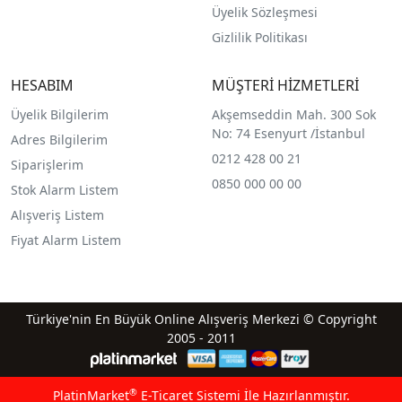
Üyelik Sözleşmesi
Gizlilik Politikası
HESABIM
MÜŞTERİ HİZMETLERİ
Üyelik Bilgilerim
Akşemseddin Mah. 300 Sok
No: 74 Esenyurt /İstanbul
Adres Bilgilerim
0212 428 00 21
Siparişlerim
0850 000 00 00
Stok Alarm Listem
Alışveriş Listem
Fiyat Alarm Listem
Türkiye'nin En Büyük Online Alışveriş Merkezi © Copyright
2005 - 2011
®
PlatinMarket
E-Ticaret Sistemi
İle Hazırlanmıştır.