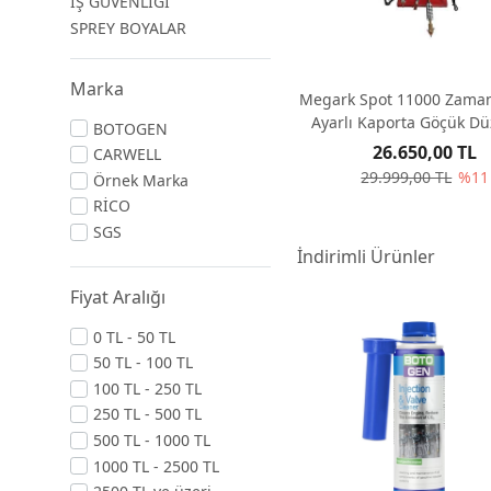
İŞ GÜVENLİĞİ
SPREY BOYALAR
Marka
Megark Spot 11000 Zama
Ayarlı Kaporta Göçük D
BOTOGEN
26.650,00 TL
CARWELL
29.999,00 TL
%11
Örnek Marka
RİCO
SGS
İndirimli Ürünler
Fiyat Aralığı
0 TL - 50 TL
50 TL - 100 TL
100 TL - 250 TL
250 TL - 500 TL
500 TL - 1000 TL
1000 TL - 2500 TL