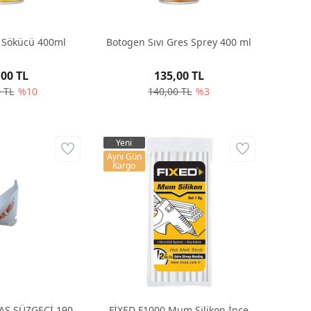
 Sökücü 400ml
Botogen Sıvı Gres Sprey 400 ml
,00 TL
135,00 TL
 TL
%10
140,00 TL
%3
Yeni
Aynı Gün
Kargo
AS SÜZGECİ 190
FİXED F1000 Mum Silikon İnce