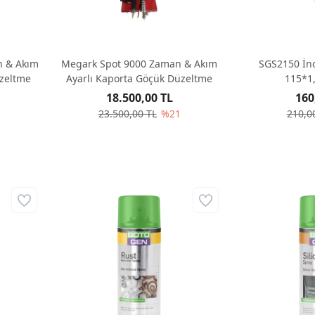
n & Akım
Megark Spot 9000 Zaman & Akım
SGS2150 İno
üzeltme
Ayarlı Kaporta Göçük Düzeltme
115*1
18.500,00 TL
160
23.500,00 TL
%21
210,0