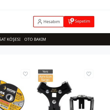
0
Sepetim
Hesabım
SAT KÖŞESI
OTO BAKIM
Yeni
Aynı Gün
Kargo