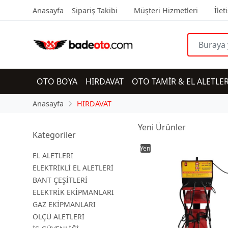
Anasayfa
Sipariş Takibi
Müşteri Hizmetleri
İlet
OTO BOYA
HIRDAVAT
OTO TAMİR & EL ALETLER
Anasayfa
HIRDAVAT
Yeni Ürünler
Kategoriler
Yeni
EL ALETLERİ
ELEKTRİKLİ EL ALETLERİ
BANT ÇEŞİTLERİ
ELEKTRİK EKİPMANLARI
GAZ EKİPMANLARI
ÖLÇÜ ALETLERİ