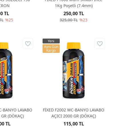
CRON
1Kg Poşetli (7.4mm)
50 TL
250,00 TL
TL
%25
325,00 TL
%23
Yeni
Aynı Gün
Kargo
WC-BANYO LAVABO
FİXED F2002 WC-BANYO LAVABO
0 GR (DÖKAÇ)
AÇICI 2000 GR (DÖKAÇ)
00 TL
115,00 TL