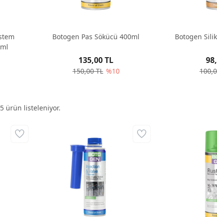
istem
Botogen Pas Sökücü 400ml
Botogen Sili
0ml
135,00 TL
98
150,00 TL
%10
100,0
5
ürün listeleniyor.