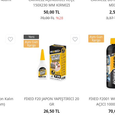
150X230 MM KIRMIZI
Mİ
50,00 TL
2,
70,00 TL
%28
3,37 
Yeni
Aynı Gün
Kargo
Aynı Gün
Kargo
on Kalın
FİXED F20 JAPON YAPIŞTİRİCİ 20
FİXED F2001 
mm)
GR
AÇICI 100
26,50 TL
70,