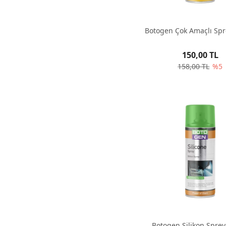
Botogen Çok Amaçlı Sp
150,00 TL
158,00 TL
%5
Botogen Silikon Spre