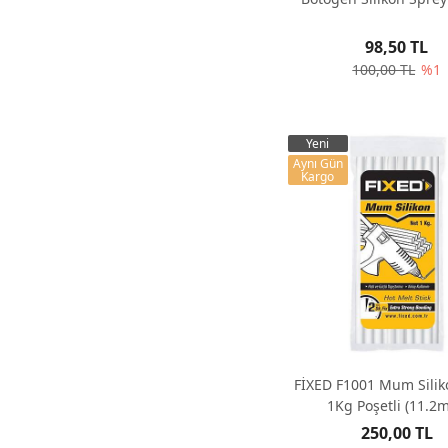
98,50 TL
100,00 TL
%1
Yeni
Aynı Gün
Kargo
FİXED F1001 Mum Silik
1Kg Poşetli (11.2
250,00 TL