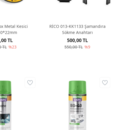
x Metal Kesici
RİCO 013-KK1133 Şamandıra
,0*22mm
Sökme Anahtarı
,00 TL
500,00 TL
0 TL
%23
550,00 TL
%9