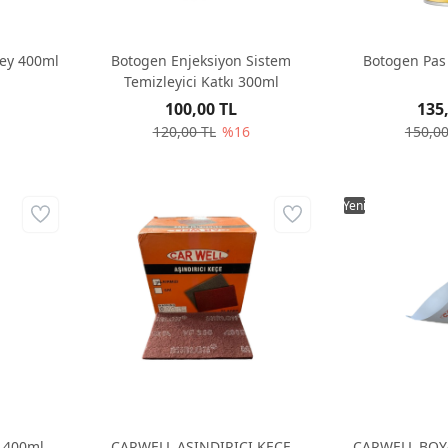
rey 400ml
Botogen Enjeksiyon Sistem
Botogen Pas
Temizleyici Katkı 300ml
100,00 TL
135
120,00 TL
%16
150,00
Yeni
y 400ml
CARWELL AŞINDIRICI KEÇE
CARWELL BOY