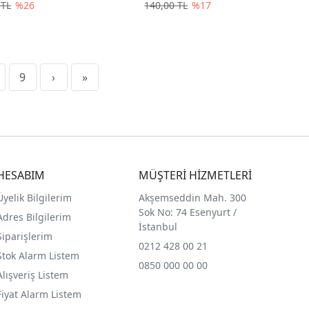
 TL
%26
140,00 TL
%17
9
›
»
HESABIM
MÜŞTERİ HİZMETLERİ
Üyelik Bilgilerim
Akşemseddin Mah. 300
Sok No: 74 Esenyurt /
Adres Bilgilerim
İstanbul
Siparişlerim
0212 428 00 21
Stok Alarm Listem
0850 000 00 00
Alışveriş Listem
Fiyat Alarm Listem