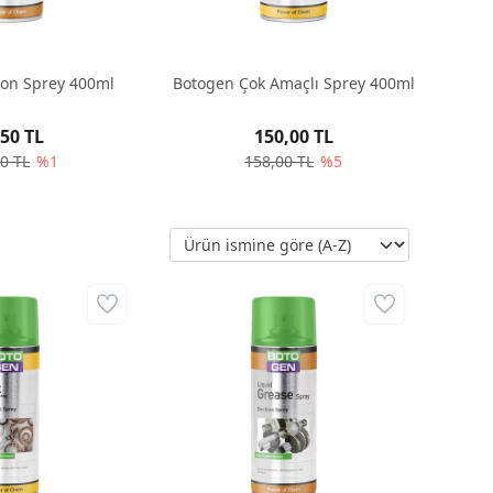
kon Sprey 400ml
Botogen Çok Amaçlı Sprey 400ml
,50 TL
150,00 TL
0 TL
%1
158,00 TL
%5