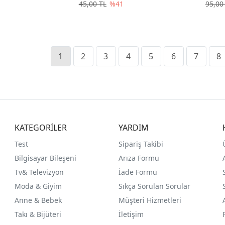
45,00 TL
%41
95,00
1
2
3
4
5
6
7
8
KATEGORİLER
YARDIM
Test
Sipariş Takibi
Bilgisayar Bileşeni
Arıza Formu
Tv& Televizyon
İade Formu
Moda & Giyim
Sıkça Sorulan Sorular
Anne & Bebek
Müşteri Hizmetleri
Takı & Bijüteri
İletişim