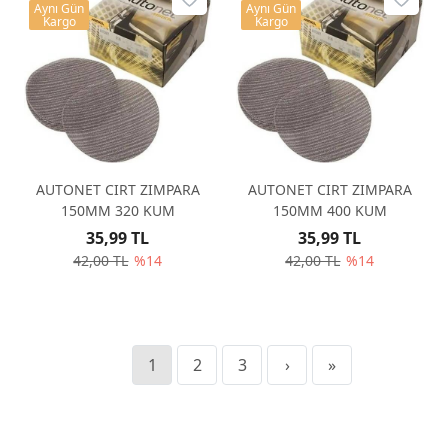
Aynı Gün
Aynı Gün
Kargo
Kargo
AUTONET CIRT ZIMPARA
AUTONET CIRT ZIMPARA
150MM 320 KUM
150MM 400 KUM
35,99 TL
35,99 TL
42,00 TL
%14
42,00 TL
%14
1
2
3
›
»