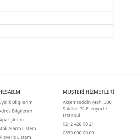
HESABIM
MÜŞTERİ HİZMETLERİ
Üyelik Bilgilerim
Akşemseddin Mah. 300
Sok No: 74 Esenyurt /
Adres Bilgilerim
İstanbul
Siparişlerim
0212 428 00 21
Stok Alarm Listem
0850 000 00 00
Alışveriş Listem