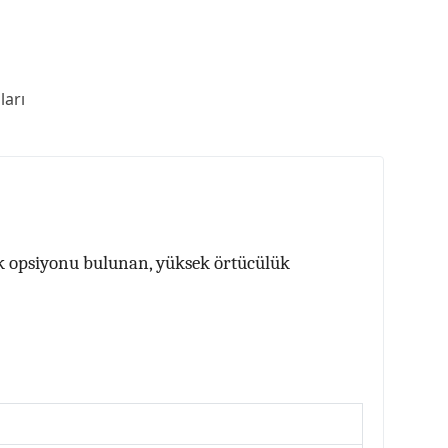
arı
renk opsiyonu bulunan, yüksek örtücülük