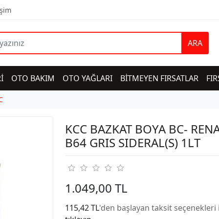
işim
ARA
İ
OTO BAKIM
OTO YAĞLARI
BİTMEYEN FIRSATLAR
FIR
C
KCC BAZKAT BOYA BC- REN
B64 GRIS SIDERAL(S) 1LT
1.049,00 TL
115,42 TL
'den başlayan taksit seçenekleri 