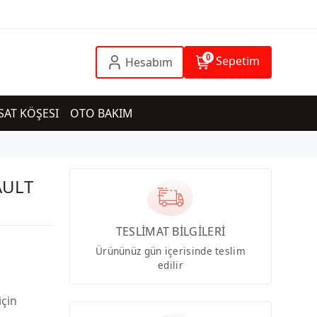
0
Sepetim
Hesabım
SAT KÖŞESI
OTO BAKIM
AULT
TESLİMAT BİLGİLERİ
Ürününüz gün içerisinde teslim
edilir
için