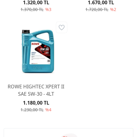
AN 12 EVO 5LT
1.320,00 TL
1.670,00 TL
1.370,00 TL
%3
1.720,00 TL
%2
ROWE HIGHTEC XPERT II
SAE 5W-30 - 4LT
1.180,00 TL
1.230,00 TL
%4