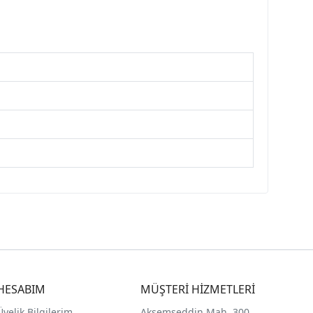
HESABIM
MÜŞTERİ HİZMETLERİ
Üyelik Bilgilerim
Akşemseddin Mah. 300