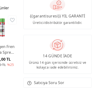
ünler
{{garantisuresi}} YIL GARANTİ
Üretici/distribütör garantilidir.
gen Fren
a Spreyi
14 GÜNDE İADE
00ml
,00 TL
Ürünü 14 gün içerisinde ücretsiz ve
0 TL
%25
kolayca iade edebilirsiniz.
Satıcıya Soru Sor