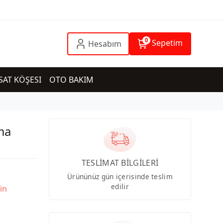
0
Sepetim
Hesabım
SAT KÖŞESI
OTO BAKIM
ma
TESLİMAT BİLGİLERİ
Ürününüz gün içerisinde teslim
edilir
in