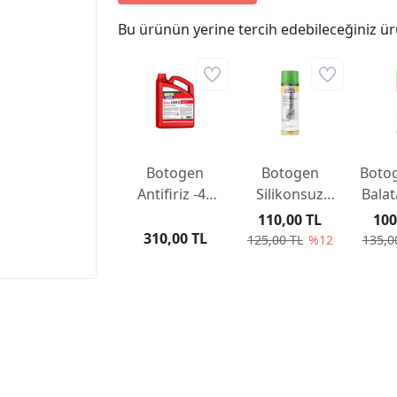
Bu ürünün yerine tercih edebileceğiniz ür
Botogen
Botogen
Boto
Antifiriz -40
Silikonsuz
Balat
Derece
Kalıp Ayırıcı
5
110,00 TL
100
(sezonluk)
Sprey 500ml
310,00 TL
125,00 TL
%12
135,0
Kırmızı 3LT