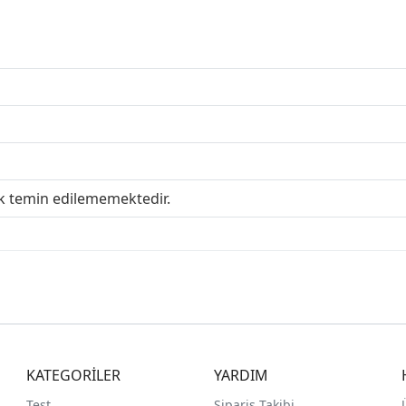
ak temin edilememektedir.
KATEGORİLER
YARDIM
Test
Sipariş Takibi