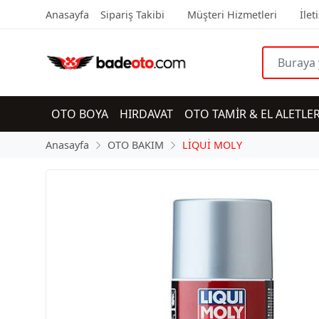
Anasayfa
Sipariş Takibi
Müşteri Hizmetleri
İlet
OTO BOYA
HIRDAVAT
OTO TAMİR & EL ALETLER
Anasayfa
OTO BAKIM
LİQUİ MOLY