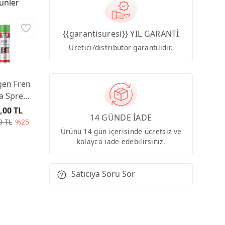
ünler
{{garantisuresi}} YIL GARANTİ
Üretici/distribütör garantilidir.
gen Fren
a Spreyi
00ml
,00 TL
14 GÜNDE İADE
0 TL
%25
Ürünü 14 gün içerisinde ücretsiz ve
kolayca iade edebilirsiniz.
Satıcıya Soru Sor