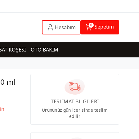
0
Sepetim
Hesabım
SAT KÖŞESI
OTO BAKIM
00 ml
TESLİMAT BİLGİLERİ
in
Ürününüz gün içerisinde teslim
edilir