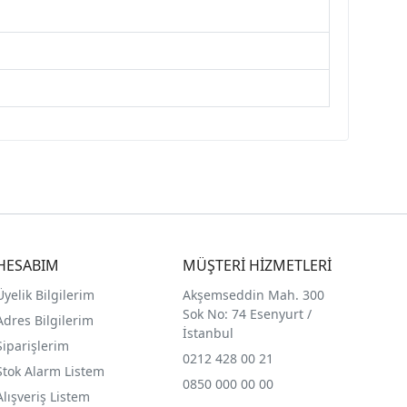
HESABIM
MÜŞTERİ HİZMETLERİ
Üyelik Bilgilerim
Akşemseddin Mah. 300
Sok No: 74 Esenyurt /
Adres Bilgilerim
İstanbul
Siparişlerim
0212 428 00 21
Stok Alarm Listem
0850 000 00 00
Alışveriş Listem