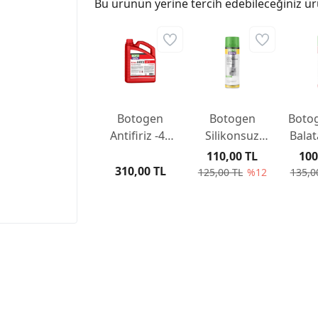
Bu ürünün yerine tercih edebileceğiniz ür
Botogen
Botogen
Boto
Antifiriz -40
Silikonsuz
Balat
Derece
Kalıp Ayırıcı
5
110,00 TL
100
(sezonluk)
Sprey 500ml
310,00 TL
125,00 TL
%12
135,0
Kırmızı 3LT