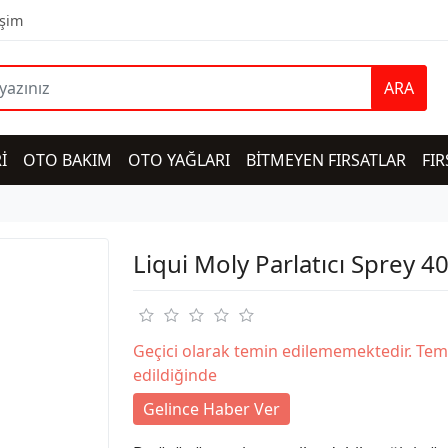
işim
ARA
İ
OTO BAKIM
OTO YAĞLARI
BİTMEYEN FIRSATLAR
FIR
Liqui Moly Parlatıcı Sprey 4
Geçici olarak temin edilememektedir. Tem
edildiğinde
Gelince Haber Ver