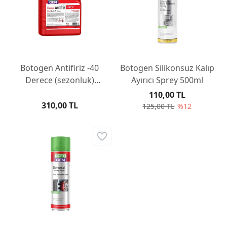
Botogen Antifiriz -40
Botogen Silikonsuz Kalıp
Derece (sezonluk)
Ayırıcı Sprey 500ml
Kırmızı 3LT
110,00 TL
310,00 TL
125,00 TL
%12