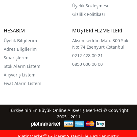
Üyelik Sözleşmesi
Gizlilik Politikası
HESABIM
MÜŞTERİ HİZMETLERİ
Üyelik Bilgilerim
Akşemseddin Mah. 300 Sok
No: 74 Esenyurt /İstanbul
Adres Bilgilerim
0212 428 00 21
Siparişlerim
0850 000 00 00
Stok Alarm Listem
Alışveriş Listem
Fiyat Alarm Listem
Türkiye'nin En Büyük Online Alışveriş Merkezi © Copyright
2005 - 2011
®
PlatinMarket
E-Ticaret Sistemi
İle Hazırlanmıştır.