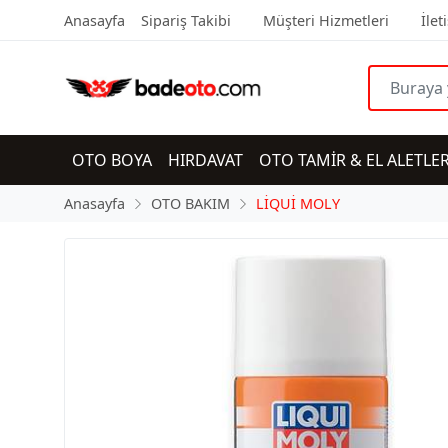
Anasayfa
Sipariş Takibi
Müşteri Hizmetleri
İlet
OTO BOYA
HIRDAVAT
OTO TAMİR & EL ALETLER
Anasayfa
OTO BAKIM
LİQUİ MOLY