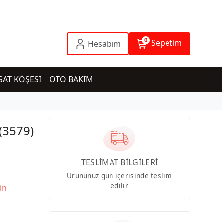
0
Sepetim
Hesabım
SAT KÖŞESI
OTO BAKIM
 (3579)
TESLİMAT BİLGİLERİ
Ürününüz gün içerisinde teslim
edilir
in