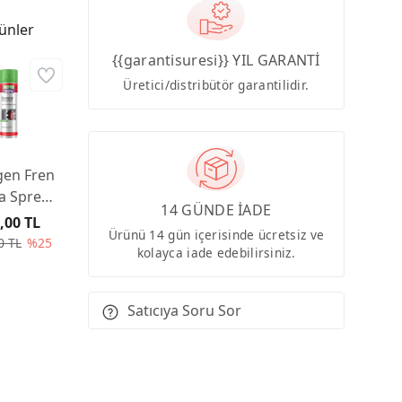
ünler
{{garantisuresi}} YIL GARANTİ
Üretici/distribütör garantilidir.
gen Fren
a Spreyi
14 GÜNDE İADE
00ml
,00 TL
Ürünü 14 gün içerisinde ücretsiz ve
0 TL
%25
kolayca iade edebilirsiniz.
Satıcıya Soru Sor