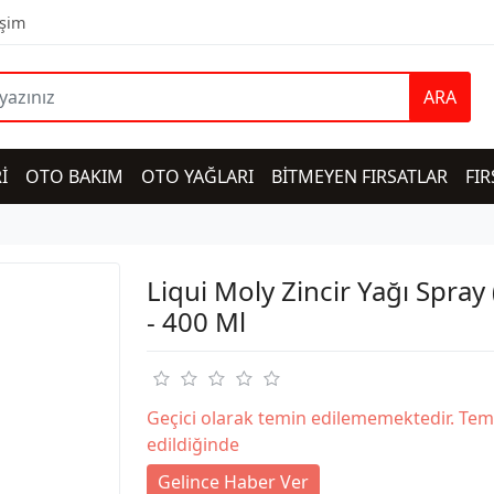
işim
ARA
İ
OTO BAKIM
OTO YAĞLARI
BİTMEYEN FIRSATLAR
FIR
Liqui Moly Zincir Yağı Spray
- 400 Ml
Geçici olarak temin edilememektedir. Tem
edildiğinde
Gelince Haber Ver