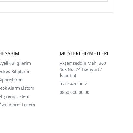
HESABIM
MÜŞTERİ HİZMETLERİ
Üyelik Bilgilerim
Akşemseddin Mah. 300
Sok No: 74 Esenyurt /
Adres Bilgilerim
İstanbul
Siparişlerim
0212 428 00 21
Stok Alarm Listem
0850 000 00 00
Alışveriş Listem
Fiyat Alarm Listem