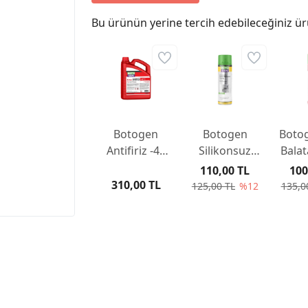
Bu ürünün yerine tercih edebileceğiniz ür
Botogen
Botogen
Boto
Antifiriz -40
Silikonsuz
Balat
Derece
Kalıp Ayırıcı
5
110,00 TL
100
(sezonluk)
Sprey 500ml
310,00 TL
125,00 TL
%12
135,0
Kırmızı 3LT