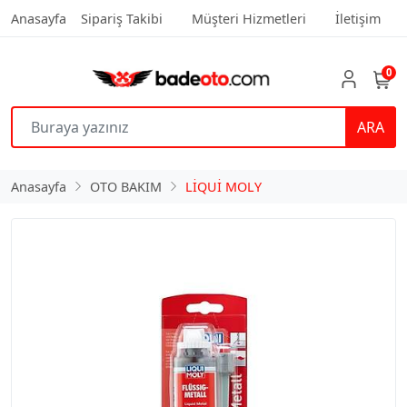
Anasayfa
Sipariş Takibi
Müşteri Hizmetleri
İletişim
0
ARA
Anasayfa
OTO BAKIM
LİQUİ MOLY