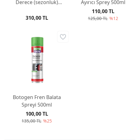
Derece (sezonluk)
Ayırıcı Sprey 500ml
Kırmızı 3LT
110,00 TL
310,00 TL
125,00 TL
%12
Botogen Fren Balata
Spreyi 500ml
100,00 TL
135,00 TL
%25