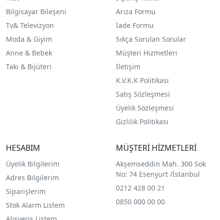
Bilgisayar Bileşeni
Arıza Formu
Tv& Televizyon
İade Formu
Moda & Giyim
Sıkça Sorulan Sorular
Anne & Bebek
Müşteri Hizmetleri
Takı & Bijüteri
İletişim
K.V.K.K Politikası
Satış Sözleşmesi
Üyelik Sözleşmesi
Gizlilik Politikası
HESABIM
MÜŞTERİ HİZMETLERİ
Üyelik Bilgilerim
Akşemseddin Mah. 300 Sok
No: 74 Esenyurt /İstanbul
Adres Bilgilerim
0212 428 00 21
Siparişlerim
0850 000 00 00
Stok Alarm Listem
Alışveriş Listem