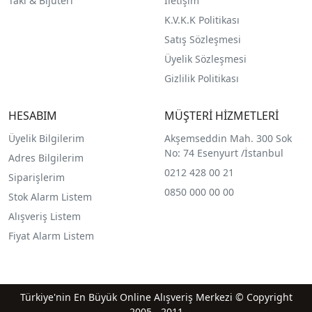
Takı & Bijüteri
İletişim
K.V.K.K Politikası
Satış Sözleşmesi
Üyelik Sözleşmesi
Gizlilik Politikası
HESABIM
MÜŞTERİ HİZMETLERİ
Üyelik Bilgilerim
Akşemseddin Mah. 300 Sok
No: 74 Esenyurt /İstanbul
Adres Bilgilerim
0212 428 00 21
Siparişlerim
0850 000 00 00
Stok Alarm Listem
Alışveriş Listem
Fiyat Alarm Listem
Türkiye'nin En Büyük Online Alışveriş Merkezi © Copyright
2005 - 2011