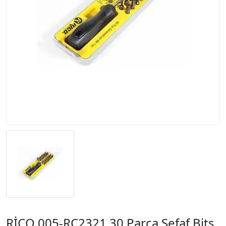
RİCO 005-RC2321 30 Parça Şefaf Bits