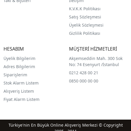
Takı & Bijüteri
İletişim
K.V.K.K Politikası
Satış Sözleşmesi
Üyelik Sözleşmesi
Gizlilik Politikası
HESABIM
MÜŞTERİ HİZMETLERİ
Üyelik Bilgilerim
Akşemseddin Mah. 300 Sok
No: 74 Esenyurt /İstanbul
Adres Bilgilerim
0212 428 00 21
Siparişlerim
0850 000 00 00
Stok Alarm Listem
Alışveriş Listem
Fiyat Alarm Listem
Türkiye'nin En Büyük Online Alışveriş Merkezi © Copyright