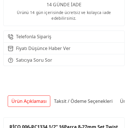
14 GÜNDE İADE
Ürünü 14 gün içerisinde ücretsiz ve kolayca iade
edebilirsiniz.
Telefonla Sipariş
Fiyatı Düşünce Haber Ver
Satıcıya Soru Sor
Ürün Açıklaması
Taksit / Ödeme Seçenekleri
Ürü
RİCO 006-RC1334 1/2” 16Parça 8-27mm Set Twist