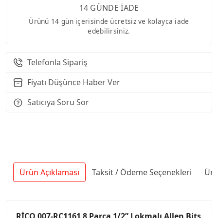
14 GÜNDE İADE
Ürünü 14 gün içerisinde ücretsiz ve kolayca iade
edebilirsiniz.
Telefonla Sipariş
Fiyatı Düşünce Haber Ver
Satıcıya Soru Sor
Ürün Açıklaması
Taksit / Ödeme Seçenekleri
Ürü
RİCO 007-RC1161 8 Parça 1/2” Lokmalı Allen Bits