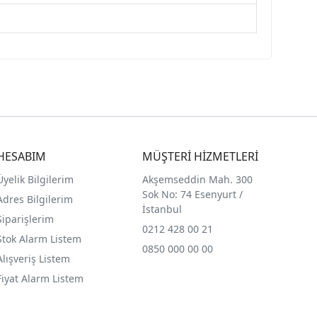
HESABIM
MÜŞTERİ HİZMETLERİ
Üyelik Bilgilerim
Akşemseddin Mah. 300
Sok No: 74 Esenyurt /
Adres Bilgilerim
İstanbul
Siparişlerim
0212 428 00 21
Stok Alarm Listem
0850 000 00 00
Alışveriş Listem
Fiyat Alarm Listem