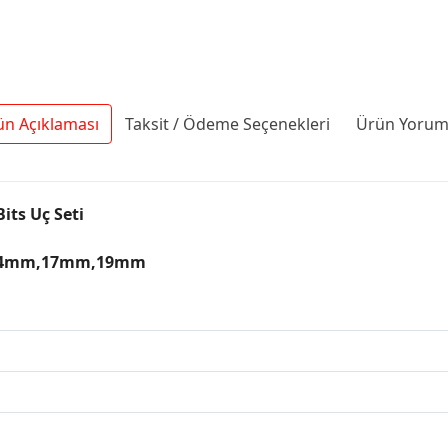
ün Açıklaması
Taksit / Ödeme Seçenekleri
Ürün Yoruml
its Uç Seti
4mm,17mm,19mm