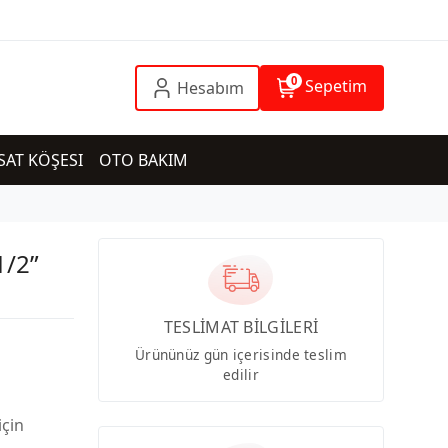
0
Sepetim
Hesabım
SAT KÖŞESI
OTO BAKIM
1/2”
TESLİMAT BİLGİLERİ
Ürününüz gün içerisinde teslim
edilir
için