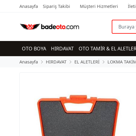
Anasayfa
Sipariş Takibi
Müşteri Hizmetleri
İlet
OTO BOYA
HIRDAVAT
OTO TAMİR & EL ALETLER
Anasayfa
HIRDAVAT
EL ALETLERİ
LOKMA TAKİM