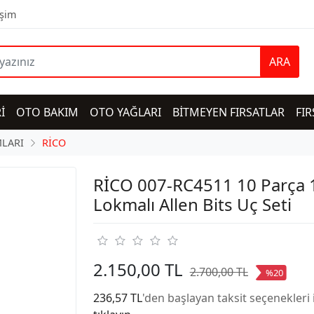
işim
ARA
İ
OTO BAKIM
OTO YAĞLARI
BİTMEYEN FIRSATLAR
FIR
LARI
RİCO
RİCO 007-RC4511 10 Parça 
Lokmalı Allen Bits Uç Seti
2.150,00 TL
2.700,00 TL
%20
236,57 TL
'den başlayan taksit seçenekleri 