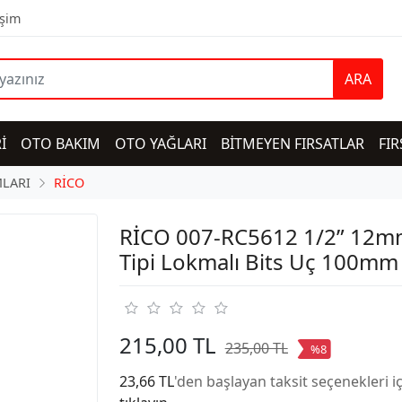
işim
ARA
İ
OTO BAKIM
OTO YAĞLARI
BİTMEYEN FIRSATLAR
FIR
LARI
RİCO
RİCO 007-RC5612 1/2” 12
Tipi Lokmalı Bits Uç 100mm
215,00 TL
235,00 TL
%8
23,66 TL
'den başlayan taksit seçenekleri i