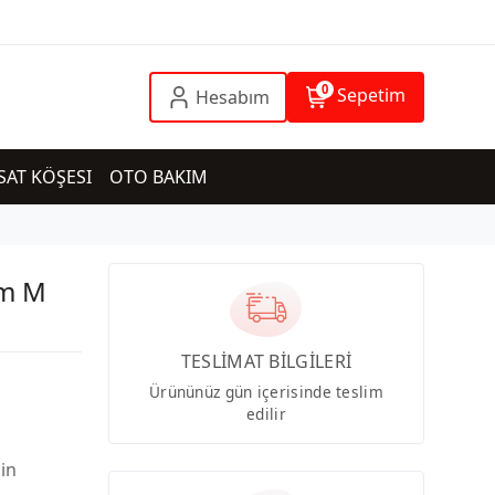
0
Sepetim
Hesabım
SAT KÖŞESI
OTO BAKIM
mm M
TESLİMAT BİLGİLERİ
Ürününüz gün içerisinde teslim
edilir
çin