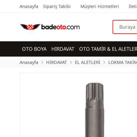
Anasayfa
Sipariş Takibi
Müşteri Hizmetleri
İlet
OTO BOYA
HIRDAVAT
OTO TAMİR & EL ALETLER
Anasayfa
HIRDAVAT
EL ALETLERİ
LOKMA TAKİM