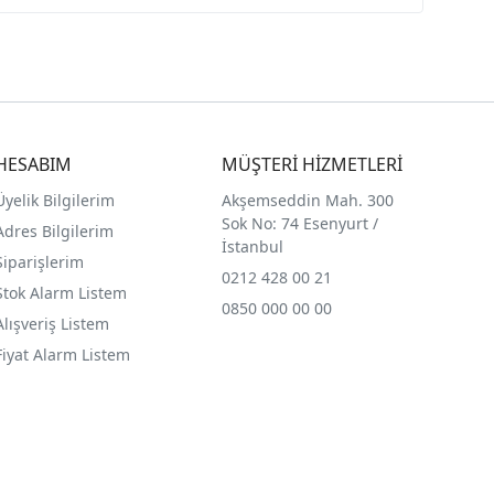
HESABIM
MÜŞTERİ HİZMETLERİ
Üyelik Bilgilerim
Akşemseddin Mah. 300
Sok No: 74 Esenyurt /
Adres Bilgilerim
İstanbul
Siparişlerim
0212 428 00 21
Stok Alarm Listem
0850 000 00 00
Alışveriş Listem
Fiyat Alarm Listem