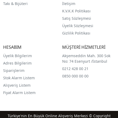
Takı & Bijüteri
İletişim
K.V.K.K Politikası
Satış Sözleşmesi
Üyelik Sözleşmesi
Gizlilik Politikası
HESABIM
MÜŞTERİ HİZMETLERİ
Üyelik Bilgilerim
Akşemseddin Mah. 300 Sok
No: 74 Esenyurt /İstanbul
Adres Bilgilerim
0212 428 00 21
Siparişlerim
0850 000 00 00
Stok Alarm Listem
Alışveriş Listem
Fiyat Alarm Listem
Türkiye'nin En Büyük Online Alışveriş Merkezi © Copyright