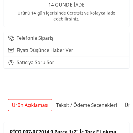
14 GÜNDE İADE
Ürünü 14 gün içerisinde ücretsiz ve kolayca iade
edebilirsiniz.
Telefonla Sipariş
Fiyatı Düşünce Haber Ver
Satıcıya Soru Sor
Ürün Açıklaması
Taksit / Ödeme Seçenekleri
Ürü
RİCO 007-RC7014 9 Parça 1/2” İç Torx E Lokma