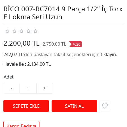
RİCO 007-RC7014 9 Parça 1/2” İç Torx
E Lokma Seti Uzun
2.200,00 TL
2.750,00 TL
%20
242,07 TL
'den başlayan taksit seçenekleri için
tıklayın.
Havale ile :
2.134,00 TL
Adet
-
+
Kargo Bedava