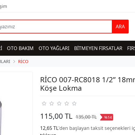
işim
ARA
İ
OTO BAKIM
OTO YAĞLARI
BİTMEYEN FIRSATLAR
FIR
LARI
RİCO
RİCO 007-RC8018 1/2” 18m
Köşe Lokma
115,00 TL
135,00 TL
%14
12,65 TL
'den başlayan taksit seçenekleri i