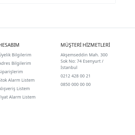
HESABIM
MÜŞTERİ HİZMETLERİ
Üyelik Bilgilerim
Akşemseddin Mah. 300
Sok No: 74 Esenyurt /
Adres Bilgilerim
İstanbul
Siparişlerim
0212 428 00 21
Stok Alarm Listem
0850 000 00 00
Alışveriş Listem
Fiyat Alarm Listem