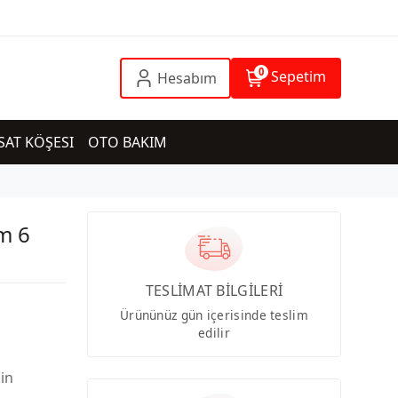
0
Sepetim
Hesabım
SAT KÖŞESI
OTO BAKIM
m 6
TESLİMAT BİLGİLERİ
Ürününüz gün içerisinde teslim
edilir
çin