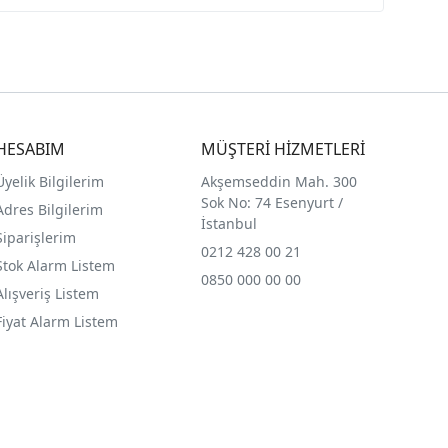
HESABIM
MÜŞTERİ HİZMETLERİ
Üyelik Bilgilerim
Akşemseddin Mah. 300
Sok No: 74 Esenyurt /
Adres Bilgilerim
İstanbul
Siparişlerim
0212 428 00 21
Stok Alarm Listem
0850 000 00 00
Alışveriş Listem
Fiyat Alarm Listem