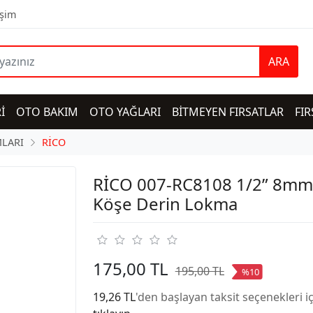
işim
ARA
İ
OTO BAKIM
OTO YAĞLARI
BİTMEYEN FIRSATLAR
FIR
LARI
RİCO
RİCO 007-RC8108 1/2” 8mm
Köşe Derin Lokma
175,00 TL
195,00 TL
%10
19,26 TL
'den başlayan taksit seçenekleri i