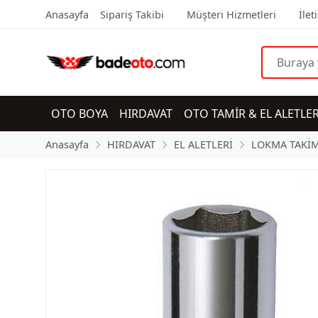
Anasayfa
Sipariş Takibi
Müşteri Hizmetleri
İlet
OTO BOYA
HIRDAVAT
OTO TAMİR & EL ALETLER
Anasayfa
HIRDAVAT
EL ALETLERİ
LOKMA TAKİM