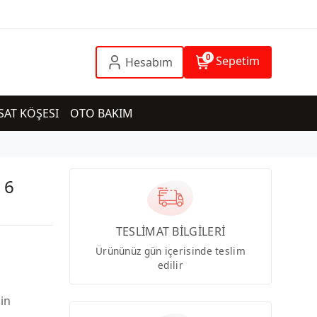
0
Sepetim
Hesabım
SAT KÖŞESI
OTO BAKIM
 6
TESLİMAT BİLGİLERİ
Ürününüz gün içerisinde teslim
edilir
çin