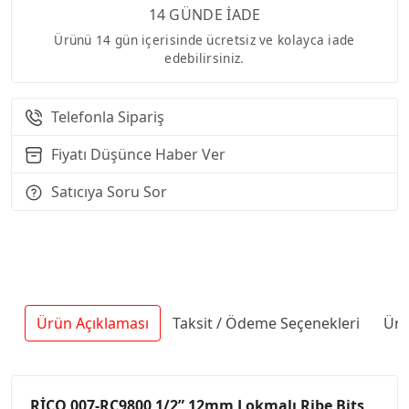
14 GÜNDE İADE
Ürünü 14 gün içerisinde ücretsiz ve kolayca iade
edebilirsiniz.
Telefonla Sipariş
Fiyatı Düşünce Haber Ver
Satıcıya Soru Sor
Ürün Açıklaması
Taksit / Ödeme Seçenekleri
Ürü
RİCO 007-RC9800 1/2” 12mm Lokmalı Ribe Bits