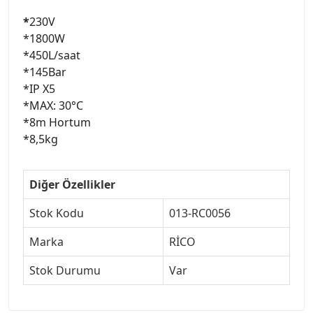
*
230V
*1800W
*450L/saat
*145Bar
*IP X5
*MAX: 30°C
*8m Hortum
*8,5kg
Diğer Özellikler
Stok Kodu
013-RC0056
Marka
RİCO
Stok Durumu
Var