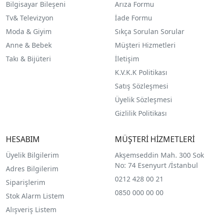
Bilgisayar Bileşeni
Arıza Formu
Tv& Televizyon
İade Formu
Moda & Giyim
Sıkça Sorulan Sorular
Anne & Bebek
Müşteri Hizmetleri
Takı & Bijüteri
İletişim
K.V.K.K Politikası
Satış Sözleşmesi
Üyelik Sözleşmesi
Gizlilik Politikası
HESABIM
MÜŞTERİ HİZMETLERİ
Üyelik Bilgilerim
Akşemseddin Mah. 300 Sok
No: 74 Esenyurt /İstanbul
Adres Bilgilerim
0212 428 00 21
Siparişlerim
0850 000 00 00
Stok Alarm Listem
Alışveriş Listem