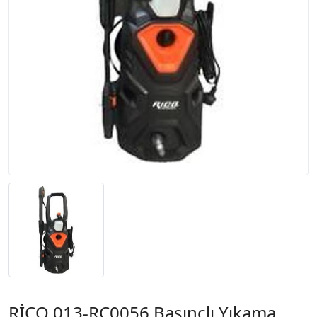
RİCO 013-RC0056 Basınçlı Yıkama