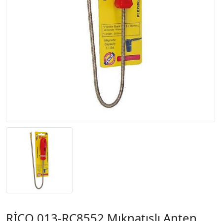
RİCO 013-RC8552 Mıknatıslı Anten