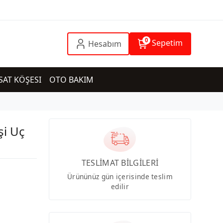
0
Sepetim
Hesabım
SAT KÖŞESI
OTO BAKIM
şi Uç
TESLİMAT BİLGİLERİ
Ürününüz gün içerisinde teslim
edilir