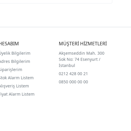
HESABIM
MÜŞTERİ HİZMETLERİ
Üyelik Bilgilerim
Akşemseddin Mah. 300
Sok No: 74 Esenyurt /
Adres Bilgilerim
İstanbul
Siparişlerim
0212 428 00 21
Stok Alarm Listem
0850 000 00 00
Alışveriş Listem
Fiyat Alarm Listem