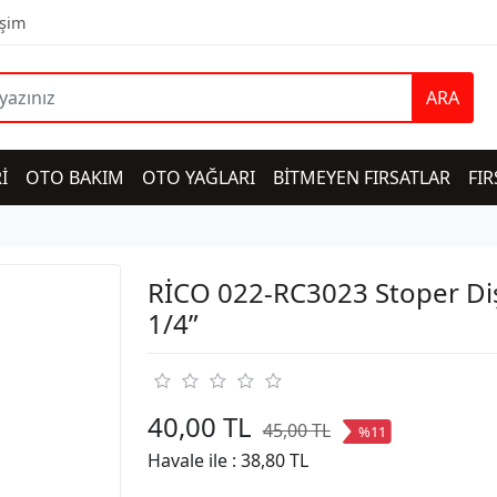
işim
ARA
İ
OTO BAKIM
OTO YAĞLARI
BİTMEYEN FIRSATLAR
FIR
RİCO 022-RC3023 Stoper Di
1/4”
40,00 TL
45,00 TL
%11
Havale ile :
38,80 TL