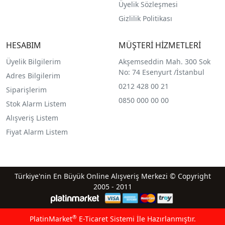
Üyelik Sözleşmesi
Gizlilik Politikası
HESABIM
MÜŞTERİ HİZMETLERİ
Üyelik Bilgilerim
Akşemseddin Mah. 300 Sok
No: 74 Esenyurt /İstanbul
Adres Bilgilerim
0212 428 00 21
Siparişlerim
0850 000 00 00
Stok Alarm Listem
Alışveriş Listem
Fiyat Alarm Listem
Türkiye'nin En Büyük Online Alışveriş Merkezi © Copyright
2005 - 2011
®
PlatinMarket
E-Ticaret Sistemi
İle Hazırlanmıştır.