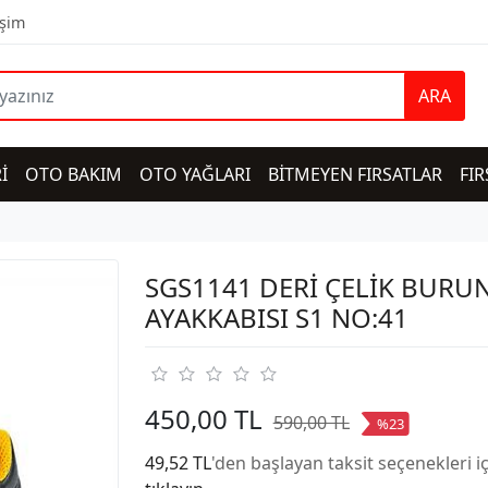
işim
ARA
İ
OTO BAKIM
OTO YAĞLARI
BİTMEYEN FIRSATLAR
FIR
SGS1141 DERİ ÇELİK BURUN
AYAKKABISI S1 NO:41
450,00 TL
590,00 TL
%23
49,52 TL
'den başlayan taksit seçenekleri i