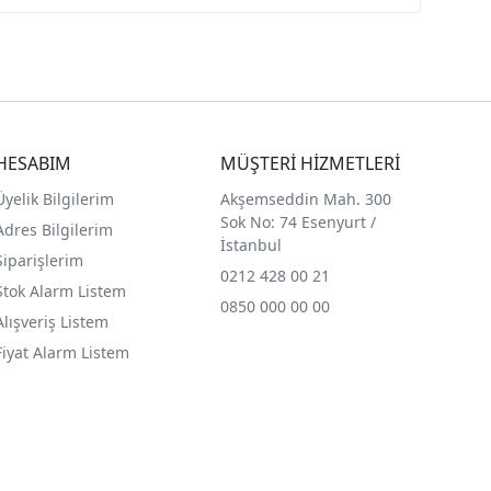
HESABIM
MÜŞTERİ HİZMETLERİ
Üyelik Bilgilerim
Akşemseddin Mah. 300
Sok No: 74 Esenyurt /
Adres Bilgilerim
İstanbul
Siparişlerim
0212 428 00 21
Stok Alarm Listem
0850 000 00 00
Alışveriş Listem
Fiyat Alarm Listem