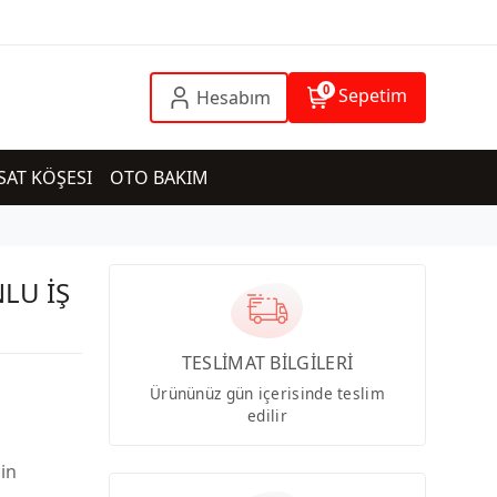
0
Sepetim
Hesabım
SAT KÖŞESI
OTO BAKIM
LU İŞ
TESLİMAT BİLGİLERİ
Ürününüz gün içerisinde teslim
edilir
çin