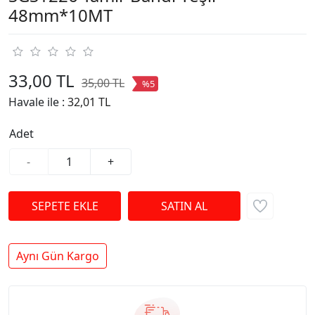
48mm*10MT
33,00 TL
35,00 TL
%5
Havale ile :
32,01 TL
Adet
-
+
Aynı Gün Kargo