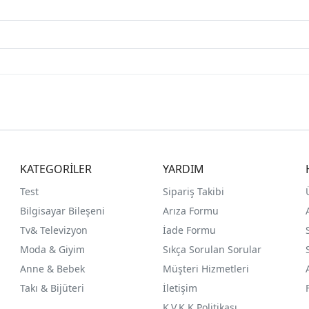
KATEGORİLER
YARDIM
Test
Sipariş Takibi
Bilgisayar Bileşeni
Arıza Formu
Tv& Televizyon
İade Formu
Moda & Giyim
Sıkça Sorulan Sorular
Anne & Bebek
Müşteri Hizmetleri
Takı & Bijüteri
İletişim
K.V.K.K Politikası