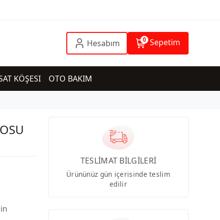
0
Sepetim
Hesabım
SAT KÖŞESI
OTO BAKIM
LOSU
TESLİMAT BİLGİLERİ
Ürününüz gün içerisinde teslim
edilir
çin