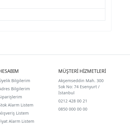
HESABIM
MÜŞTERİ HİZMETLERİ
Üyelik Bilgilerim
Akşemseddin Mah. 300
Sok No: 74 Esenyurt /
Adres Bilgilerim
İstanbul
Siparişlerim
0212 428 00 21
Stok Alarm Listem
0850 000 00 00
Alışveriş Listem
Fiyat Alarm Listem