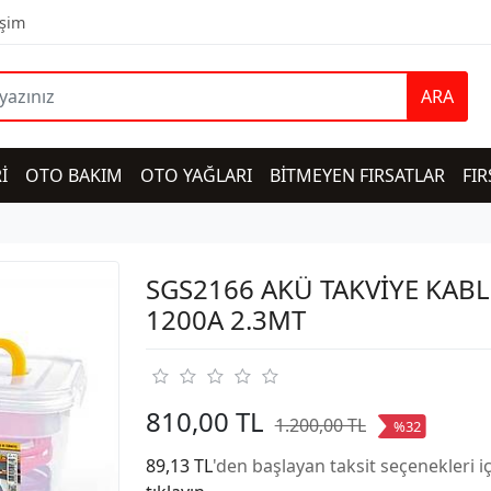
işim
ARA
İ
OTO BAKIM
OTO YAĞLARI
BİTMEYEN FIRSATLAR
FIR
SGS2166 AKÜ TAKVİYE KAB
1200A 2.3MT
810,00 TL
1.200,00 TL
%32
89,13 TL
'den başlayan taksit seçenekleri i