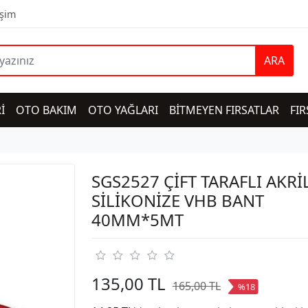
işim
ARA
İ
OTO BAKIM
OTO YAĞLARI
BİTMEYEN FIRSATLAR
FIR
SGS2527 ÇİFT TARAFLI AKRİ
SİLİKONİZE VHB BANT
40MM*5MT
135,00 TL
165,00 TL
%18