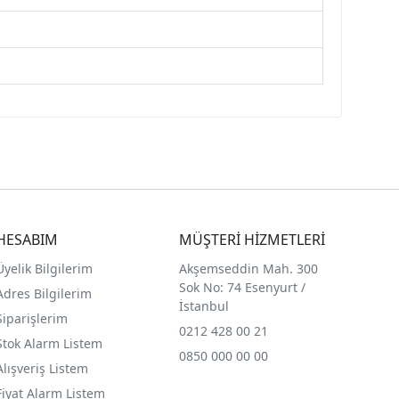
HESABIM
MÜŞTERİ HİZMETLERİ
Üyelik Bilgilerim
Akşemseddin Mah. 300
Sok No: 74 Esenyurt /
Adres Bilgilerim
İstanbul
Siparişlerim
0212 428 00 21
Stok Alarm Listem
0850 000 00 00
Alışveriş Listem
Fiyat Alarm Listem