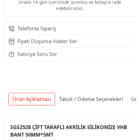
Ürünü 14 gün içerisinde ücretsiz ve kolayca iade
edebilirsiniz.
Telefonla Sipariş
Fiyatı Düşünce Haber Ver
Satıcıya Soru Sor
Ürün Açıklaması
Taksit / Ödeme Seçenekleri
Ürü
SGS2528 ÇİFT TARAFLI AKRİLİK SİLİKONİZE VHB
BANT 50MM*5MT