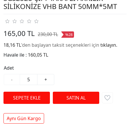
SİLİKONİZE VHB BANT 50MM*5MT
165,00 TL
230,00 TL
%28
18,16 TL
'den başlayan taksit seçenekleri için
tıklayın.
Havale ile :
160,05 TL
Adet
-
+
Aynı Gün Kargo