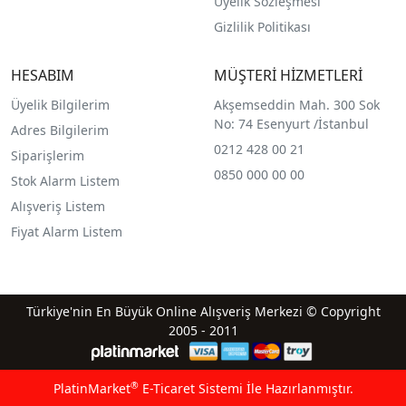
Üyelik Sözleşmesi
Gizlilik Politikası
HESABIM
MÜŞTERİ HİZMETLERİ
Üyelik Bilgilerim
Akşemseddin Mah. 300 Sok
No: 74 Esenyurt /İstanbul
Adres Bilgilerim
0212 428 00 21
Siparişlerim
0850 000 00 00
Stok Alarm Listem
Alışveriş Listem
Fiyat Alarm Listem
Türkiye'nin En Büyük Online Alışveriş Merkezi © Copyright
2005 - 2011
®
PlatinMarket
E-Ticaret Sistemi
İle Hazırlanmıştır.