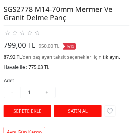
SGS2778 M14-70mm Mermer Ve
Granit Delme Panç
799,00 TL
950,00 TL
%15
87,92 TL
'den başlayan taksit seçenekleri için
tıklayın.
Havale ile :
775,03 TL
Adet
-
+
Aynı Gün Kargo