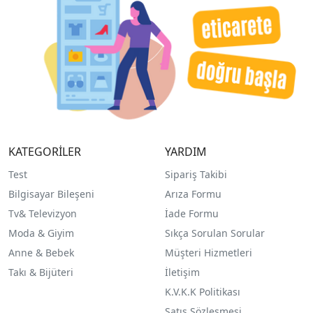
KATEGORİLER
YARDIM
Test
Sipariş Takibi
Bilgisayar Bileşeni
Arıza Formu
Tv& Televizyon
İade Formu
Moda & Giyim
Sıkça Sorulan Sorular
Anne & Bebek
Müşteri Hizmetleri
Takı & Bijüteri
İletişim
K.V.K.K Politikası
Satış Sözleşmesi