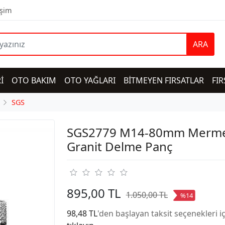
işim
ARA
İ
OTO BAKIM
OTO YAĞLARI
BİTMEYEN FIRSATLAR
FIR
SGS
SGS2779 M14-80mm Merme
Granit Delme Panç
895,00 TL
1.050,00 TL
%14
98,48 TL
'den başlayan taksit seçenekleri i