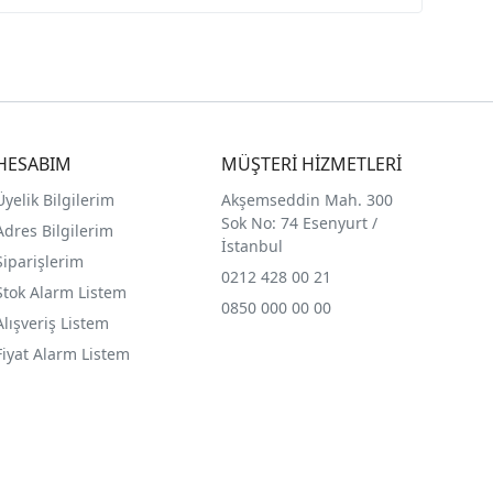
HESABIM
MÜŞTERİ HİZMETLERİ
Üyelik Bilgilerim
Akşemseddin Mah. 300
Sok No: 74 Esenyurt /
Adres Bilgilerim
İstanbul
Siparişlerim
0212 428 00 21
Stok Alarm Listem
0850 000 00 00
Alışveriş Listem
Fiyat Alarm Listem