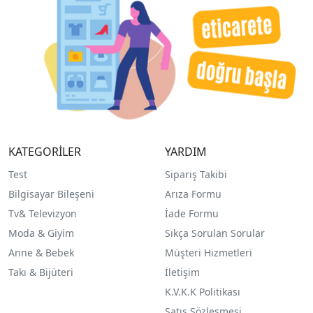
KATEGORİLER
YARDIM
Test
Sipariş Takibi
Bilgisayar Bileşeni
Arıza Formu
Tv& Televizyon
İade Formu
Moda & Giyim
Sıkça Sorulan Sorular
Anne & Bebek
Müşteri Hizmetleri
Takı & Bijüteri
İletişim
K.V.K.K Politikası
Satış Sözleşmesi