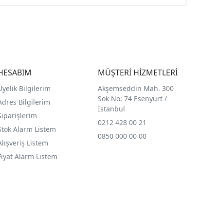
HESABIM
MÜŞTERİ HİZMETLERİ
Üyelik Bilgilerim
Akşemseddin Mah. 300
Sok No: 74 Esenyurt /
Adres Bilgilerim
İstanbul
Siparişlerim
0212 428 00 21
Stok Alarm Listem
0850 000 00 00
Alışveriş Listem
Fiyat Alarm Listem