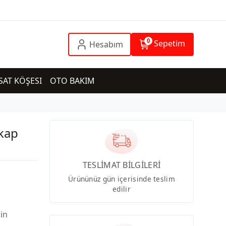
0
Sepetim
Hesabım
SAT KÖŞESI
OTO BAKIM
kap
TESLİMAT BİLGİLERİ
Ürününüz gün içerisinde teslim
edilir
çin