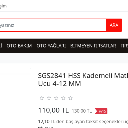
işim
ARA
İ
OTO BAKIM
OTO YAĞLARI
BİTMEYEN FIRSATLAR
FIR
SGS2841 HSS Kademeli Mat
Ucu 4-12 MM
110,00 TL
130,00 TL
%15
12,10 TL
'den başlayan taksit seçenekleri i