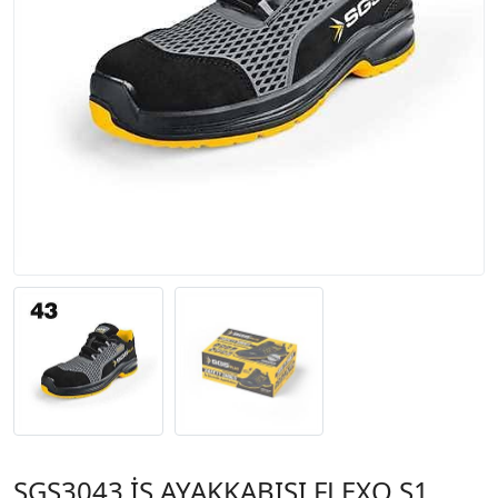
SGS3043 İŞ AYAKKABISI FLEXO S1