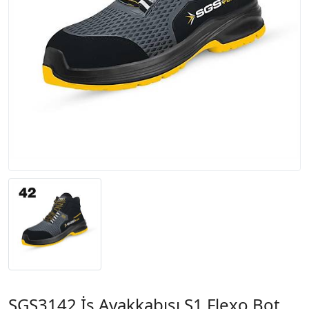
SGS3142 İş Ayakkabısı S1 Flexo Bot