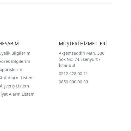
HESABIM
MÜŞTERİ HİZMETLERİ
Üyelik Bilgilerim
Akşemseddin Mah. 300
Sok No: 74 Esenyurt /
Adres Bilgilerim
İstanbul
Siparişlerim
0212 428 00 21
Stok Alarm Listem
0850 000 00 00
Alışveriş Listem
Fiyat Alarm Listem