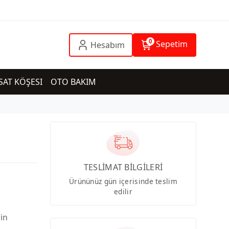
0
Sepetim
Hesabım
SAT KÖŞESI
OTO BAKIM
TESLİMAT BİLGİLERİ
Ürününüz gün içerisinde teslim
edilir
çin