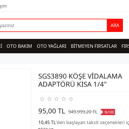
işim
ARA
İ
OTO BAKIM
OTO YAĞLARI
BİTMEYEN FIRSATLAR
FIR
SGS3890 KÖŞE VİDALAMA
ADAPTÖRÜ KISA 1/4"
95,00 TL
949.999,20 TL
%100
10,45 TL
'den başlayan taksit seçenekleri i