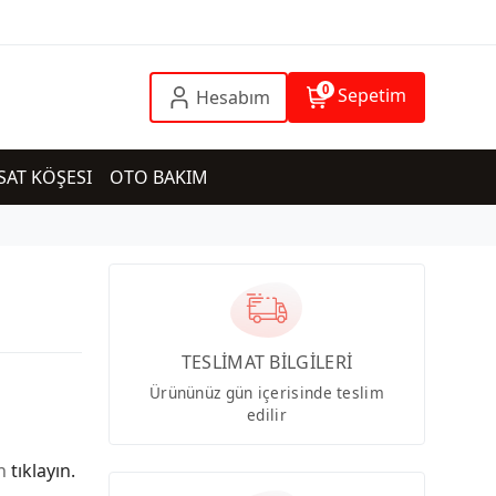
0
Sepetim
Hesabım
SAT KÖŞESI
OTO BAKIM
TESLİMAT BİLGİLERİ
Ürününüz gün içerisinde teslim
edilir
in
tıklayın.