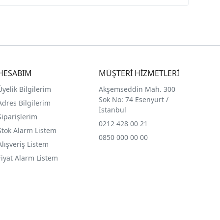
HESABIM
MÜŞTERİ HİZMETLERİ
Üyelik Bilgilerim
Akşemseddin Mah. 300
Sok No: 74 Esenyurt /
Adres Bilgilerim
İstanbul
Siparişlerim
0212 428 00 21
Stok Alarm Listem
0850 000 00 00
Alışveriş Listem
Fiyat Alarm Listem