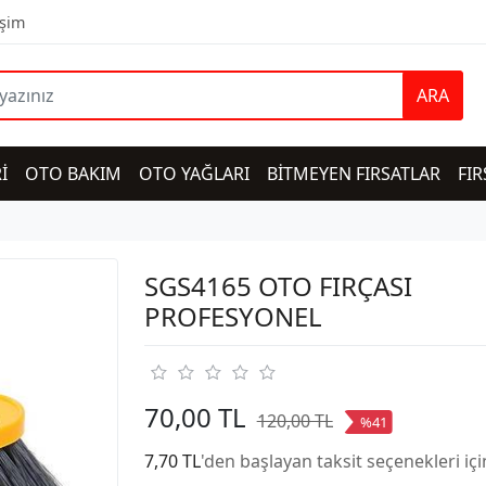
işim
ARA
İ
OTO BAKIM
OTO YAĞLARI
BİTMEYEN FIRSATLAR
FIR
SGS4165 OTO FIRÇASI
PROFESYONEL
70,00 TL
120,00 TL
%41
7,70 TL
'den başlayan taksit seçenekleri iç