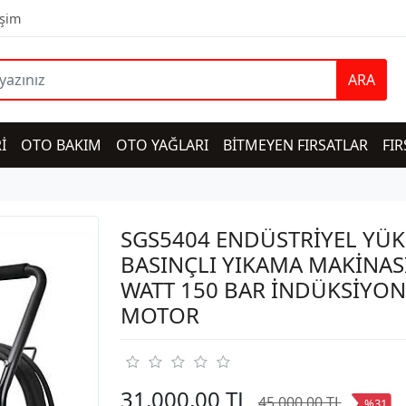
işim
ARA
İ
OTO BAKIM
OTO YAĞLARI
BİTMEYEN FIRSATLAR
FIR
SGS5404 ENDÜSTRİYEL YÜK
BASINÇLI YIKAMA MAKİNAS
WATT 150 BAR İNDÜKSİYON
MOTOR
31.000,00 TL
45.000,00 TL
%31