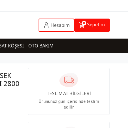
0
Sepetim
Hesabım
SAT KÖŞESI
OTO BAKIM
SEK
I 2800
TESLİMAT BİLGİLERİ
Ürününüz gün içerisinde teslim
edilir