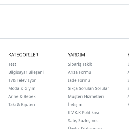
KATEGORİLER
YARDIM
Test
Sipariş Takibi
Bilgisayar Bileşeni
Arıza Formu
Tv& Televizyon
İade Formu
Moda & Giyim
Sıkça Sorulan Sorular
Anne & Bebek
Müşteri Hizmetleri
Takı & Bijüteri
İletişim
K.V.K.K Politikası
Satış Sözleşmesi
Üyelik Sözleşmesi