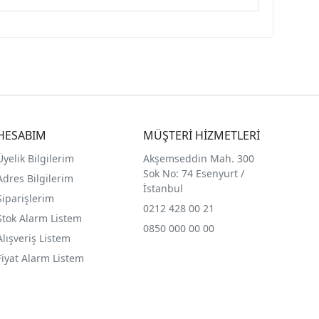
HESABIM
MÜŞTERİ HİZMETLERİ
Üyelik Bilgilerim
Akşemseddin Mah. 300
Sok No: 74 Esenyurt /
Adres Bilgilerim
İstanbul
Siparişlerim
0212 428 00 21
Stok Alarm Listem
0850 000 00 00
Alışveriş Listem
Fiyat Alarm Listem