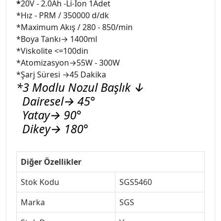
*
20V - 2.0Ah -Li-İon 1Adet
*Hız - PRM / 350000 d/dk
*Maximum Akış / 280 - 850/min
*Boya Tankı→ 1400ml
*Viskolite <=100din
*Atomizasyon→55W - 300W
*Şarj Süresi →45 Dakika
*3 Modlu Nozul Başlık ↓
Dairesel→ 45°
Yatay→ 90°
Dikey→ 180°
Diğer Özellikler
Stok Kodu
SGS5460
Marka
SGS