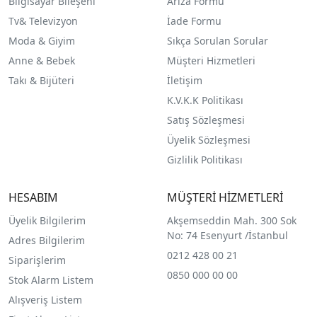
Bilgisayar Bileşeni
Arıza Formu
Tv& Televizyon
İade Formu
Moda & Giyim
Sıkça Sorulan Sorular
Anne & Bebek
Müşteri Hizmetleri
Takı & Bijüteri
İletişim
K.V.K.K Politikası
Satış Sözleşmesi
Üyelik Sözleşmesi
Gizlilik Politikası
HESABIM
MÜŞTERİ HİZMETLERİ
Üyelik Bilgilerim
Akşemseddin Mah. 300 Sok
No: 74 Esenyurt /İstanbul
Adres Bilgilerim
0212 428 00 21
Siparişlerim
0850 000 00 00
Stok Alarm Listem
Alışveriş Listem