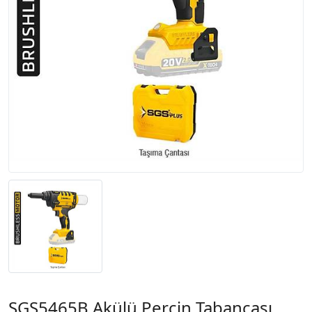
SGS5465B Akülü Perçin Tabancası